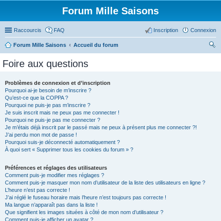
Forum Mille Saisons
Raccourcis
FAQ
Inscription
Connexion
Forum Mille Saisons
Accueil du forum
ec
Foire aux questions
her
ch
Problèmes de connexion et d’inscription
Pourquoi ai-je besoin de m’inscrire ?
er
Qu’est-ce que la COPPA ?
Pourquoi ne puis-je pas m’inscrire ?
Je suis inscrit mais ne peux pas me connecter !
Pourquoi ne puis-je pas me connecter ?
Je m’étais déjà inscrit par le passé mais ne peux à présent plus me connecter ?!
J’ai perdu mon mot de passe !
Pourquoi suis-je déconnecté automatiquement ?
À quoi sert « Supprimer tous les cookies du forum » ?
Préférences et réglages des utilisateurs
Comment puis-je modifier mes réglages ?
Comment puis-je masquer mon nom d’utilisateur de la liste des utilisateurs en ligne ?
L’heure n’est pas correcte !
J’ai réglé le fuseau horaire mais l’heure n’est toujours pas correcte !
Ma langue n’apparaît pas dans la liste !
Que signifient les images situées à côté de mon nom d’utilisateur ?
Comment puis-je afficher un avatar ?