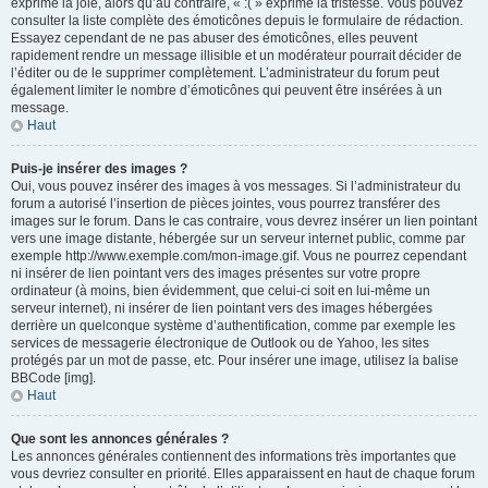
exprime la joie, alors qu’au contraire, « :( » exprime la tristesse. Vous pouvez
consulter la liste complète des émoticônes depuis le formulaire de rédaction.
Essayez cependant de ne pas abuser des émoticônes, elles peuvent
rapidement rendre un message illisible et un modérateur pourrait décider de
l’éditer ou de le supprimer complètement. L’administrateur du forum peut
également limiter le nombre d’émoticônes qui peuvent être insérées à un
message.
Haut
Puis-je insérer des images ?
Oui, vous pouvez insérer des images à vos messages. Si l’administrateur du
forum a autorisé l’insertion de pièces jointes, vous pourrez transférer des
images sur le forum. Dans le cas contraire, vous devrez insérer un lien pointant
vers une image distante, hébergée sur un serveur internet public, comme par
exemple http://www.exemple.com/mon-image.gif. Vous ne pourrez cependant
ni insérer de lien pointant vers des images présentes sur votre propre
ordinateur (à moins, bien évidemment, que celui-ci soit en lui-même un
serveur internet), ni insérer de lien pointant vers des images hébergées
derrière un quelconque système d’authentification, comme par exemple les
services de messagerie électronique de Outlook ou de Yahoo, les sites
protégés par un mot de passe, etc. Pour insérer une image, utilisez la balise
BBCode [img].
Haut
Que sont les annonces générales ?
Les annonces générales contiennent des informations très importantes que
vous devriez consulter en priorité. Elles apparaissent en haut de chaque forum