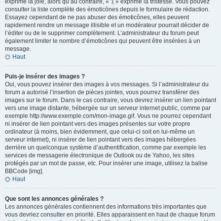
exprime la joie, alors qu’au contraire, « :( » exprime la tristesse. Vous pouvez
consulter la liste complète des émoticônes depuis le formulaire de rédaction.
Essayez cependant de ne pas abuser des émoticônes, elles peuvent
rapidement rendre un message illisible et un modérateur pourrait décider de
l’éditer ou de le supprimer complètement. L’administrateur du forum peut
également limiter le nombre d’émoticônes qui peuvent être insérées à un
message.
Haut
Puis-je insérer des images ?
Oui, vous pouvez insérer des images à vos messages. Si l’administrateur du
forum a autorisé l’insertion de pièces jointes, vous pourrez transférer des
images sur le forum. Dans le cas contraire, vous devrez insérer un lien pointant
vers une image distante, hébergée sur un serveur internet public, comme par
exemple http://www.exemple.com/mon-image.gif. Vous ne pourrez cependant
ni insérer de lien pointant vers des images présentes sur votre propre
ordinateur (à moins, bien évidemment, que celui-ci soit en lui-même un
serveur internet), ni insérer de lien pointant vers des images hébergées
derrière un quelconque système d’authentification, comme par exemple les
services de messagerie électronique de Outlook ou de Yahoo, les sites
protégés par un mot de passe, etc. Pour insérer une image, utilisez la balise
BBCode [img].
Haut
Que sont les annonces générales ?
Les annonces générales contiennent des informations très importantes que
vous devriez consulter en priorité. Elles apparaissent en haut de chaque forum