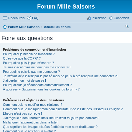
Forum Mille Saisons
Raccourcis
FAQ
Inscription
Connexion
Forum Mille Saisons
Accueil du forum
ec
Foire aux questions
her
ch
Problèmes de connexion et d’inscription
Pourquoi ai-je besoin de m’inscrire ?
er
Qu’est-ce que la COPPA ?
Pourquoi ne puis-je pas m’inscrire ?
Je suis inscrit mais ne peux pas me connecter !
Pourquoi ne puis-je pas me connecter ?
Je m’étais déjà inscrit par le passé mais ne peux à présent plus me connecter ?!
J’ai perdu mon mot de passe !
Pourquoi suis-je déconnecté automatiquement ?
À quoi sert « Supprimer tous les cookies du forum » ?
Préférences et réglages des utilisateurs
Comment puis-je modifier mes réglages ?
Comment puis-je masquer mon nom d’utilisateur de la liste des utilisateurs en ligne ?
L’heure n’est pas correcte !
J’ai réglé le fuseau horaire mais l’heure n’est toujours pas correcte !
Ma langue n’apparaît pas dans la liste !
Que signifient les images situées à côté de mon nom d’utilisateur ?
Comment puis-je afficher un avatar ?