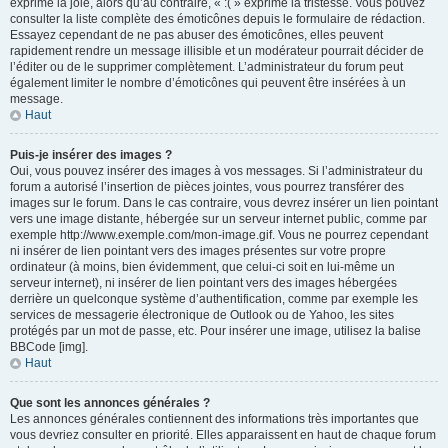
exprime la joie, alors qu’au contraire, « :( » exprime la tristesse. Vous pouvez
consulter la liste complète des émoticônes depuis le formulaire de rédaction.
Essayez cependant de ne pas abuser des émoticônes, elles peuvent
rapidement rendre un message illisible et un modérateur pourrait décider de
l’éditer ou de le supprimer complètement. L’administrateur du forum peut
également limiter le nombre d’émoticônes qui peuvent être insérées à un
message.
Haut
Puis-je insérer des images ?
Oui, vous pouvez insérer des images à vos messages. Si l’administrateur du
forum a autorisé l’insertion de pièces jointes, vous pourrez transférer des
images sur le forum. Dans le cas contraire, vous devrez insérer un lien pointant
vers une image distante, hébergée sur un serveur internet public, comme par
exemple http://www.exemple.com/mon-image.gif. Vous ne pourrez cependant
ni insérer de lien pointant vers des images présentes sur votre propre
ordinateur (à moins, bien évidemment, que celui-ci soit en lui-même un
serveur internet), ni insérer de lien pointant vers des images hébergées
derrière un quelconque système d’authentification, comme par exemple les
services de messagerie électronique de Outlook ou de Yahoo, les sites
protégés par un mot de passe, etc. Pour insérer une image, utilisez la balise
BBCode [img].
Haut
Que sont les annonces générales ?
Les annonces générales contiennent des informations très importantes que
vous devriez consulter en priorité. Elles apparaissent en haut de chaque forum