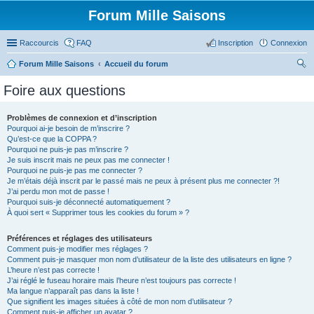
Forum Mille Saisons
Raccourcis
FAQ
Inscription
Connexion
Forum Mille Saisons
Accueil du forum
ec
Foire aux questions
her
ch
Problèmes de connexion et d’inscription
Pourquoi ai-je besoin de m’inscrire ?
er
Qu’est-ce que la COPPA ?
Pourquoi ne puis-je pas m’inscrire ?
Je suis inscrit mais ne peux pas me connecter !
Pourquoi ne puis-je pas me connecter ?
Je m’étais déjà inscrit par le passé mais ne peux à présent plus me connecter ?!
J’ai perdu mon mot de passe !
Pourquoi suis-je déconnecté automatiquement ?
À quoi sert « Supprimer tous les cookies du forum » ?
Préférences et réglages des utilisateurs
Comment puis-je modifier mes réglages ?
Comment puis-je masquer mon nom d’utilisateur de la liste des utilisateurs en ligne ?
L’heure n’est pas correcte !
J’ai réglé le fuseau horaire mais l’heure n’est toujours pas correcte !
Ma langue n’apparaît pas dans la liste !
Que signifient les images situées à côté de mon nom d’utilisateur ?
Comment puis-je afficher un avatar ?