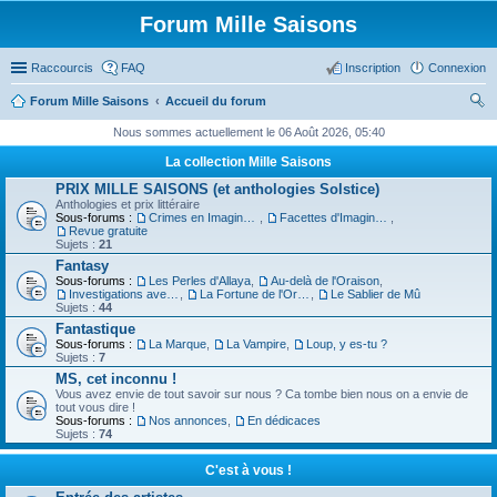
Forum Mille Saisons
Raccourcis
FAQ
Inscription
Connexion
Forum Mille Saisons
Accueil du forum
ec
Nous sommes actuellement le 06 Août 2026, 05:40
her
La collection Mille Saisons
ch
PRIX MILLE SAISONS (et anthologies Solstice)
Anthologies et prix littéraire
er
Sous-forums :
Crimes en Imaginaire
,
Facettes d'Imaginaire
,
Revue gratuite
Sujets :
21
Fantasy
Sous-forums :
Les Perles d'Allaya
,
Au-delà de l'Oraison
,
Investigations avec un Triton
,
La Fortune de l'Orbiviate
,
Le Sablier de Mû
Sujets :
44
Fantastique
Sous-forums :
La Marque
,
La Vampire
,
Loup, y es-tu ?
Sujets :
7
MS, cet inconnu !
Vous avez envie de tout savoir sur nous ? Ca tombe bien nous on a envie de
tout vous dire !
Sous-forums :
Nos annonces
,
En dédicaces
Sujets :
74
C'est à vous !