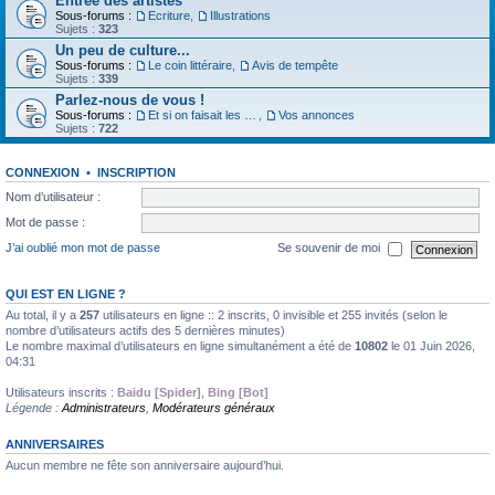
Entrée des artistes
Sous-forums :
Ecriture
,
Illustrations
Sujets :
323
Un peu de culture...
Sous-forums :
Le coin littéraire
,
Avis de tempête
Sujets :
339
Parlez-nous de vous !
Sous-forums :
Et si on faisait les présentations
,
Vos annonces
Sujets :
722
CONNEXION
•
INSCRIPTION
Nom d’utilisateur :
Mot de passe :
J’ai oublié mon mot de passe
Se souvenir de moi
QUI EST EN LIGNE ?
Au total, il y a
257
utilisateurs en ligne :: 2 inscrits, 0 invisible et 255 invités (selon le
nombre d’utilisateurs actifs des 5 dernières minutes)
Le nombre maximal d’utilisateurs en ligne simultanément a été de
10802
le 01 Juin 2026,
04:31
Utilisateurs inscrits :
Baidu [Spider]
,
Bing [Bot]
Légende :
Administrateurs
,
Modérateurs généraux
ANNIVERSAIRES
Aucun membre ne fête son anniversaire aujourd’hui.