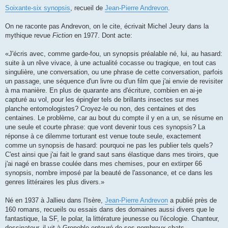
Soixante-six synopsis
, recueil de
Jean-Pierre Andrevon
.
On ne raconte pas Andrevon, on le cite, écrivait Michel Jeury dans la
mythique revue
Fiction
en 1977. Dont acte:
«J'écris avec, comme garde-fou, un synopsis préalable né, lui, au hasard:
suite à un rêve vivace, à une actualité cocasse ou tragique, en tout cas
singulière, une conversation, ou une phrase de cette conversation, parfois
un passage, une séquence d'un livre ou d'un film que j'ai envie de revisiter
à ma manière. En plus de quarante ans d'écriture, combien en ai-je
capturé au vol, pour les épingler tels de brillants insectes sur mes
planche entomologistes? Croyez-le ou non, des centaines et des
centaines. Le problème, car au bout du compte il y en a un, se résume en
une seule et courte phrase: que vont devenir tous ces synopsis? La
réponse à ce dilemme torturant est venue toute seule, exactement
comme un synopsis de hasard: pourquoi ne pas les publier tels quels?
C'est ainsi que j'ai fait le grand saut sans élastique dans mes tiroirs, que
j'ai nagé en brasse coulée dans mes chemises, pour en extirper 66
synopsis, nombre imposé par la beauté de l'assonance, et ce dans les
genres littéraires les plus divers.»
Né en 1937 à Jallieu dans l'Isère,
Jean-Pierre Andrevon
a publié près de
160 romans, recueils ou essais dans des domaines aussi divers que le
fantastique, la SF, le polar, la littérature jeunesse ou l'écologie. Chanteur,
dessinateur, il vit à Grenoble entouré de ses nombreux chats.