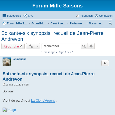
Forum Mille Saisons
Raccourcis
FAQ
Inscription
Connexion
Forum Mille Saisons
Accueil du forum
C'est à vous !
Parlez-nous de vous !
Vos annonces
ec
Soixante-six synopsis, recueil de Jean-Pierre
her
Andrevon
ch
Répondre
er
1 message • Page
1
sur
1
chipougne
Citer
Soixante-six synopsis, recueil de Jean-Pierre
Andrevon
16 Mai 2013, 14:58
M
e
Bonjour,
s
s
a
Vient de paraître à
La Clef d'Argent
:
g
e