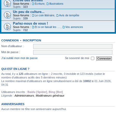
Entrée des artistes
Sous-forums :
Ecriture
,
Illustrations
Sujets :
323
Un peu de culture...
Sous-forums :
Le coin littéraire
,
Avis de tempête
Sujets :
339
Parlez-nous de vous !
Sous-forums :
Et si on faisait les présentations
,
Vos annonces
Sujets :
722
CONNEXION
•
INSCRIPTION
Nom d’utilisateur :
Mot de passe :
J’ai oublié mon mot de passe
Se souvenir de moi
QUI EST EN LIGNE ?
Au total, il y a
125
utilisateurs en ligne :: 2 inscrits, 0 invisible et 123 invités (selon le
nombre d’utilisateurs actifs des 5 dernières minutes)
Le nombre maximal d’utilisateurs en ligne simultanément a été de
10802
le 01 Juin 2026,
04:31
Utilisateurs inscrits :
Baidu [Spider]
,
Bing [Bot]
Légende :
Administrateurs
,
Modérateurs généraux
ANNIVERSAIRES
Aucun membre ne fête son anniversaire aujourd’hui.