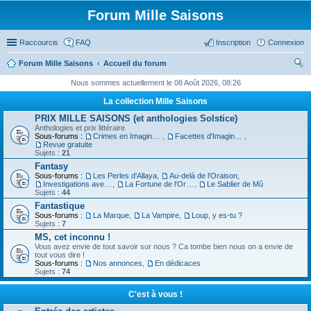
Forum Mille Saisons
Raccourcis
FAQ
Inscription
Connexion
Forum Mille Saisons
Accueil du forum
ec
Nous sommes actuellement le 08 Août 2026, 08:26
her
La collection Mille Saisons
ch
PRIX MILLE SAISONS (et anthologies Solstice)
Anthologies et prix littéraire
er
Sous-forums :
Crimes en Imaginaire
,
Facettes d'Imaginaire
,
Revue gratuite
Sujets :
21
Fantasy
Sous-forums :
Les Perles d'Allaya
,
Au-delà de l'Oraison
,
Investigations avec un Triton
,
La Fortune de l'Orbiviate
,
Le Sablier de Mû
Sujets :
44
Fantastique
Sous-forums :
La Marque
,
La Vampire
,
Loup, y es-tu ?
Sujets :
7
MS, cet inconnu !
Vous avez envie de tout savoir sur nous ? Ca tombe bien nous on a envie de
tout vous dire !
Sous-forums :
Nos annonces
,
En dédicaces
Sujets :
74
C'est à vous !