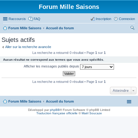
Forum Mille Saisons
Raccourcis
FAQ
Inscription
Connexion
Forum Mille Saisons
Accueil du forum
ec
Sujets actifs
her
Aller sur la recherche avancée
ch
La recherche a retourné 0 résultat • Page
1
sur
1
er
Aucun résultat ne correspond aux termes que vous avez spécifiés.
Afficher les messages publiés depuis
La recherche a retourné 0 résultat • Page
1
sur
1
Atteindre
Forum Mille Saisons
Accueil du forum
Développé par
phpBB
® Forum Software © phpBB Limited
Traduction française officielle
©
Maël Soucaze