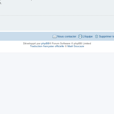
n.
Nous contacter
L’équipe
Supprimer t
Développé par
phpBB
® Forum Software © phpBB Limited
Traduction française officielle
©
Maël Soucaze