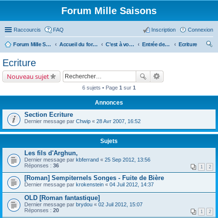
Forum Mille Saisons
Raccourcis
FAQ
Inscription
Connexion
Forum Mille Saisons
Accueil du forum
C'est à vous !
Entrée des artistes
Ecriture
ec
Ecriture
her
Nouveau sujet
ch
6 sujets • Page
1
sur
1
er
Annonces
Section Ecriture
Dernier message par
Chwip
«
28 Avr 2007, 16:52
Sujets
Les fils d'Arghun,
Dernier message par
kbferrand
«
25 Sep 2012, 13:56
Réponses :
36
1
2
[Roman] Sempiternels Songes - Fuite de Bière
Dernier message par
krokenstein
«
04 Juil 2012, 14:37
OLD [Roman fantastique]
Dernier message par
brydou
«
02 Juil 2012, 15:07
Réponses :
20
1
2