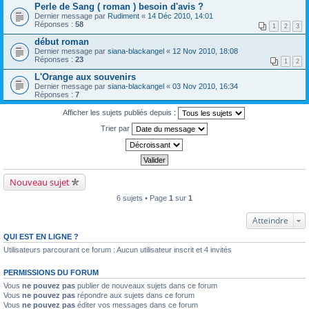
Perle de Sang ( roman ) besoin d'avis ?
Dernier message par
Rudiment
«
14 Déc 2010, 14:01
Réponses :
58
1
2
3
début roman
Dernier message par
siana-blackangel
«
12 Nov 2010, 18:08
Réponses :
23
1
2
L'Orange aux souvenirs
Dernier message par
siana-blackangel
«
03 Nov 2010, 16:34
Réponses :
7
Afficher les sujets publiés depuis :
Trier par
Nouveau sujet
6 sujets • Page
1
sur
1
Atteindre
QUI EST EN LIGNE ?
Utilisateurs parcourant ce forum : Aucun utilisateur inscrit et 4 invités
PERMISSIONS DU FORUM
Vous
ne pouvez pas
publier de nouveaux sujets dans ce forum
Vous
ne pouvez pas
répondre aux sujets dans ce forum
Vous
ne pouvez pas
éditer vos messages dans ce forum