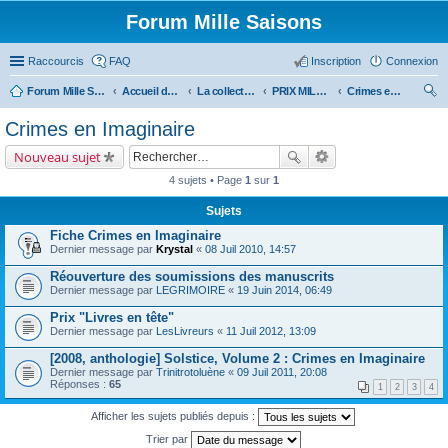
Forum Mille Saisons
Raccourcis
FAQ
Inscription
Connexion
Forum Mille Saisons
Accueil du forum
La collection Mille Saisons
PRIX MILLE SAISONS (et anthologies Solstice)
Crimes en Imaginaire
ec
Crimes en Imaginaire
her
Nouveau sujet
ch
4 sujets • Page
1
sur
1
er
Sujets
Fiche Crimes en Imaginaire
Dernier message par
Krystal
«
08 Juil 2010, 14:57
Réouverture des soumissions des manuscrits
Dernier message par
LEGRIMOIRE
«
19 Juin 2014, 06:49
Prix "Livres en tête"
Dernier message par
LesLivreurs
«
11 Juil 2012, 13:09
[2008, anthologie] Solstice, Volume 2 : Crimes en Imaginaire
Dernier message par
Trinitrotoluène
«
09 Juil 2011, 20:08
Réponses :
65
1
2
3
4
Afficher les sujets publiés depuis :
Trier par