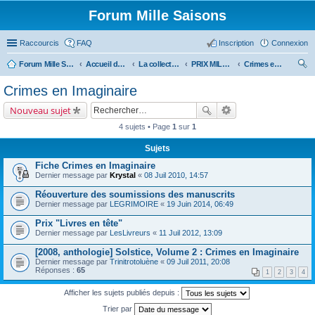
Forum Mille Saisons
Raccourcis
FAQ
Inscription
Connexion
Forum Mille Saisons
Accueil du forum
La collection Mille Saisons
PRIX MILLE SAISONS (et anthologies Solstice)
Crimes en Imaginaire
ec
Crimes en Imaginaire
her
Nouveau sujet
ch
4 sujets • Page
1
sur
1
er
Sujets
Fiche Crimes en Imaginaire
Dernier message par
Krystal
«
08 Juil 2010, 14:57
Réouverture des soumissions des manuscrits
Dernier message par
LEGRIMOIRE
«
19 Juin 2014, 06:49
Prix "Livres en tête"
Dernier message par
LesLivreurs
«
11 Juil 2012, 13:09
[2008, anthologie] Solstice, Volume 2 : Crimes en Imaginaire
Dernier message par
Trinitrotoluène
«
09 Juil 2011, 20:08
Réponses :
65
1
2
3
4
Afficher les sujets publiés depuis :
Trier par