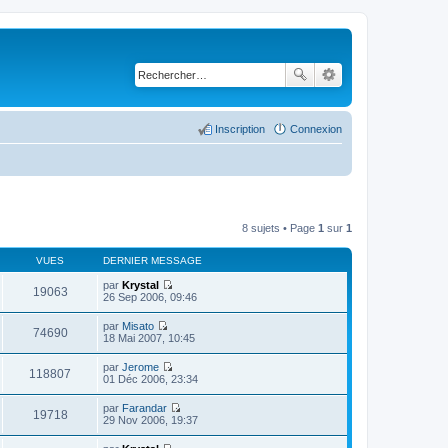
Inscription
Connexion
8 sujets • Page
1
sur
1
VUES
DERNIER MESSAGE
par
Krystal
19063
C
26 Sep 2006, 09:46
o
n
par
Misato
s
74690
C
18 Mai 2007, 10:45
u
o
l
n
par
Jerome
t
s
118807
C
01 Déc 2006, 23:34
e
u
o
r
l
n
l
par
Farandar
t
s
19718
e
C
29 Nov 2006, 19:37
e
u
d
o
r
l
e
n
l