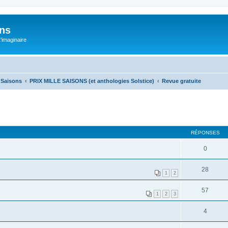
ons
L'imaginaire
e Saisons
PRIX MILLE SAISONS (et anthologies Solstice)
Revue gratuite
RÉPONSES
0
28
1
2
57
1
2
3
4