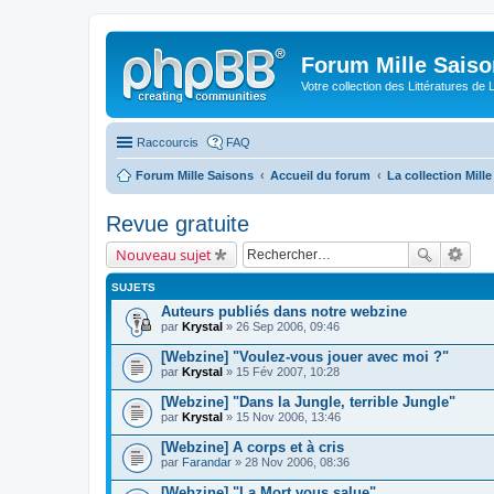
Forum Mille Sais
Votre collection des Littératures de 
Raccourcis
FAQ
Forum Mille Saisons
Accueil du forum
La collection Mill
Revue gratuite
Nouveau sujet
SUJETS
Auteurs publiés dans notre webzine
par
Krystal
» 26 Sep 2006, 09:46
[Webzine] "Voulez-vous jouer avec moi ?"
par
Krystal
» 15 Fév 2007, 10:28
[Webzine] "Dans la Jungle, terrible Jungle"
par
Krystal
» 15 Nov 2006, 13:46
[Webzine] A corps et à cris
par
Farandar
» 28 Nov 2006, 08:36
[Webzine] "La Mort vous salue"