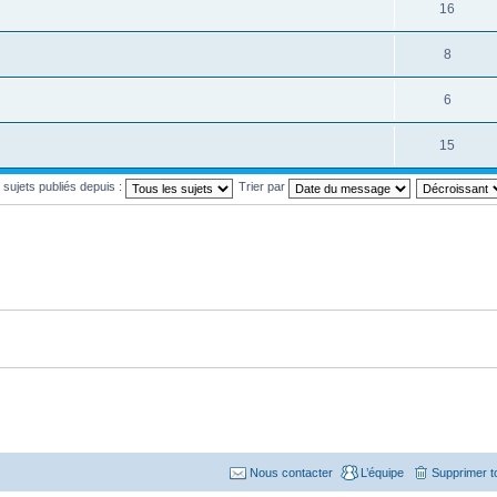
16
8
6
15
s sujets publiés depuis :
Trier par
Nous contacter
L’équipe
Supprimer t