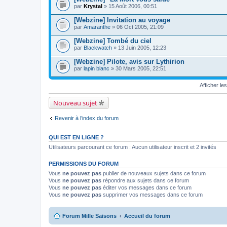
par
Krystal
» 15 Août 2006, 00:51
[Webzine] Invitation au voyage
par
Amaranthe
» 06 Oct 2005, 21:09
[Webzine] Tombé du ciel
par
Blackwatch
» 13 Juin 2005, 12:23
[Webzine] Pilote, avis sur Lythirion
par
lapin blanc
» 30 Mars 2005, 22:51
Afficher le
Nouveau sujet
Revenir à l’index du forum
QUI EST EN LIGNE ?
Utilisateurs parcourant ce forum : Aucun utilisateur inscrit et 2 invités
PERMISSIONS DU FORUM
Vous
ne pouvez pas
publier de nouveaux sujets dans ce forum
Vous
ne pouvez pas
répondre aux sujets dans ce forum
Vous
ne pouvez pas
éditer vos messages dans ce forum
Vous
ne pouvez pas
supprimer vos messages dans ce forum
Forum Mille Saisons
Accueil du forum