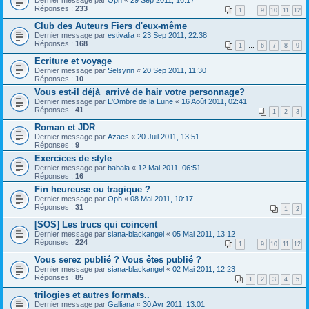
Dernier message par
Oph
«
29 Sep 2011, 16:17
Réponses :
233
1
…
9
10
11
12
Club des Auteurs Fiers d'eux-même
Dernier message par
estivalia
«
23 Sep 2011, 22:38
Réponses :
168
1
…
6
7
8
9
Ecriture et voyage
Dernier message par
Selsynn
«
20 Sep 2011, 11:30
Réponses :
10
Vous est-il déjà arrivé de hair votre personnage?
Dernier message par
L'Ombre de la Lune
«
16 Août 2011, 02:41
Réponses :
41
1
2
3
Roman et JDR
Dernier message par
Azaes
«
20 Juil 2011, 13:51
Réponses :
9
Exercices de style
Dernier message par
babala
«
12 Mai 2011, 06:51
Réponses :
16
Fin heureuse ou tragique ?
Dernier message par
Oph
«
08 Mai 2011, 10:17
Réponses :
31
1
2
[SOS] Les trucs qui coincent
Dernier message par
siana-blackangel
«
05 Mai 2011, 13:12
Réponses :
224
1
…
9
10
11
12
Vous serez publié ? Vous êtes publié ?
Dernier message par
siana-blackangel
«
02 Mai 2011, 12:23
Réponses :
85
1
2
3
4
5
trilogies et autres formats..
Dernier message par
Galliana
«
30 Avr 2011, 13:01