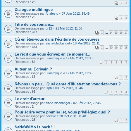
Réponses :
23
1
2
Dialogue multilingue
Dernier message par
Anafesto
«
07 Juin 2012, 19:49
Réponses :
25
1
2
Titre de vos romans...
Dernier message par
dr12
«
21 Mai 2012, 11:36
Réponses :
337
1
…
14
15
16
17
Où en êtes-vous dans l'écriture de vos oeuvres
Dernier message par
siana-blackangel
«
18 Mai 2012, 21:11
Réponses :
343
1
…
15
16
17
18
Le récit que vous écrivez en ce moment...
Dernier message par
Lunathyque
«
17 Mai 2012, 11:38
Réponses :
84
1
2
3
4
5
Auteur ou Ecrivain ?
Dernier message par
Lunathyque
«
17 Mai 2012, 11:35
Réponses :
37
1
2
Rêvons un peu... Quel genre d'illustration voudriez-vous ?
Dernier message par
Oph
«
03 Fév 2012, 09:46
Réponses :
66
1
2
3
4
Le droit d'auteur
Dernier message par
siana-blackangel
«
02 Fév 2012, 22:46
Réponses :
2
Pour écrire votre premier jet, vous privilégiez quoi ?
Dernier message par
noemie
«
28 Oct 2011, 11:48
Réponses :
28
1
2
NaNoWriMo is back !!!