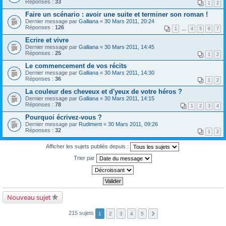
Réponses :
33
1
2
Faire un scénario : avoir une suite et terminer son roman !
Dernier message par
Galliana
«
30 Mars 2011, 20:24
Réponses :
126
1
…
4
5
6
7
Ecrire et vivre
Dernier message par
Galliana
«
30 Mars 2011, 14:45
Réponses :
25
1
2
Le commencement de vos récits
Dernier message par
Galliana
«
30 Mars 2011, 14:30
Réponses :
36
1
2
La couleur des cheveux et d'yeux de votre héros ?
Dernier message par
Galliana
«
30 Mars 2011, 14:15
Réponses :
78
1
2
3
4
Pourquoi écrivez-vous ?
Dernier message par
Rudiment
«
30 Mars 2011, 09:26
Réponses :
32
1
2
Afficher les sujets publiés depuis :
Trier par
Nouveau sujet
215 sujets
1
2
3
4
5