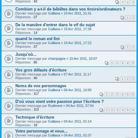
Réponses :
42
1
2
3
Combien y a-t-il de bébêtes dans vos tiroirs/ordinateurs ?
Dernier message par
Galliana
«
19 Avr 2011, 21:41
Réponses :
27
1
2
De la manière d'entrer dans le vif du sujet
Dernier message par
Galliana
«
19 Avr 2011, 17:35
Réponses :
14
quand le roman est fini
Dernier message par
Galliana
«
19 Avr 2011, 17:22
Réponses :
27
1
2
Jusqu'où...
Dernier message par
champagne
«
15 Avr 2011, 10:07
Réponses :
85
1
2
3
4
5
Vos gros défauts d'écriture
Dernier message par
Galliana
«
07 Avr 2011, 11:17
Réponses :
40
1
2
3
Noms de vos personnages
Dernier message par
Galliana
«
06 Avr 2011, 10:50
Réponses :
117
1
2
3
4
5
6
D'où vous vient votre passion pour l'écriture ?
Dernier message par
Rudiment
«
04 Avr 2011, 07:54
Réponses :
112
1
2
3
4
5
6
Technique d'écriture
Dernier message par
Galliana
«
04 Avr 2011, 01:14
Réponses :
18
Votre personnage et vous...
Dernier message par
Galliana
«
04 Avr 2011, 01:07