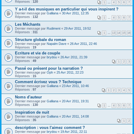
Réponses :
120
1
…
4
5
6
7
Y a-t-il des musiques en particulier qui vous inspirent ?
Dernier message par
Galliana
«
30 Avr 2011, 12:35
Réponses :
132
1
…
4
5
6
7
Les Méchants
Dernier message par
Rudiment
«
29 Avr 2011, 19:52
Réponses :
311
1
…
13
14
15
16
Structure globale du roman
Dernier message par
Napalm Dave
«
26 Avr 2011, 22:46
Réponses :
19
Ecriture et vie de couple
Dernier message par
brydou
«
26 Avr 2011, 21:39
Réponses :
49
1
2
3
Passé ou présent pour la narration ?
Dernier message par
Oph
«
25 Avr 2011, 22:23
Réponses :
15
Comment écrivez vous ? Technique
Dernier message par
Galliana
«
23 Avr 2011, 10:46
Réponses :
97
1
2
3
4
5
Noms d'auteur
Dernier message par
Galliana
«
20 Avr 2011, 19:31
Réponses :
130
1
…
4
5
6
7
Inspiration de nuit
Dernier message par
Galliana
«
20 Avr 2011, 14:08
Réponses :
35
1
2
description : vous l'aimez comment ?
Dernier message par
brydou
«
19 Avr 2011, 22:11