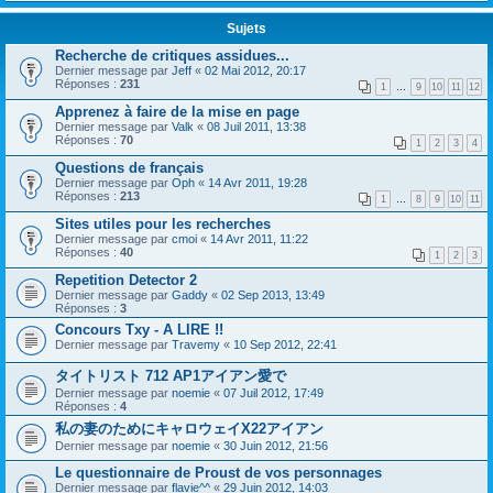
Sujets
Recherche de critiques assidues...
Dernier message par
Jeff
«
02 Mai 2012, 20:17
Réponses :
231
1
…
9
10
11
12
Apprenez à faire de la mise en page
Dernier message par
Valk
«
08 Juil 2011, 13:38
Réponses :
70
1
2
3
4
Questions de français
Dernier message par
Oph
«
14 Avr 2011, 19:28
Réponses :
213
1
…
8
9
10
11
Sites utiles pour les recherches
Dernier message par
cmoi
«
14 Avr 2011, 11:22
Réponses :
40
1
2
3
Repetition Detector 2
Dernier message par
Gaddy
«
02 Sep 2013, 13:49
Réponses :
3
Concours Txy - A LIRE !!
Dernier message par
Travemy
«
10 Sep 2012, 22:41
タイトリスト 712 AP1アイアン愛で
Dernier message par
noemie
«
07 Juil 2012, 17:49
Réponses :
4
私の妻のためにキャロウェイX22アイアン
Dernier message par
noemie
«
30 Juin 2012, 21:56
Le questionnaire de Proust de vos personnages
Dernier message par
flavie^^
«
29 Juin 2012, 14:03