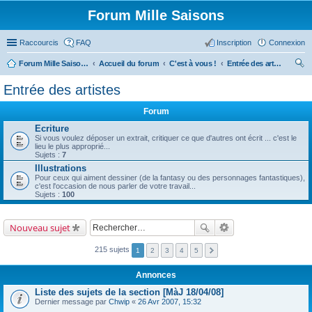
Forum Mille Saisons
Raccourcis
FAQ
Inscription
Connexion
Forum Mille Saisons
Accueil du forum
C'est à vous !
Entrée des artistes
ec
Entrée des artistes
her
Forum
ch
Ecriture
er
Si vous voulez déposer un extrait, critiquer ce que d'autres ont écrit ... c'est le
lieu le plus approprié...
Sujets :
7
Illustrations
Pour ceux qui aiment dessiner (de la fantasy ou des personnages fantastiques),
c'est l'occasion de nous parler de votre travail...
Sujets :
100
Nouveau sujet
215 sujets
1
2
3
4
5
Annonces
Liste des sujets de la section [MàJ 18/04/08]
Dernier message par
Chwip
«
26 Avr 2007, 15:32