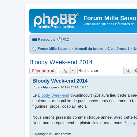
Forum Mille Sais
Votre collection des Littératures de 
Raccourcis
FAQ
Forum Mille Saisons
Accueil du forum
C'est à vous !
U
Bloody Week-end 2014
Répondre
Bloody Week-end 2014
par
chipougne
»
20 Mai 2014, 18:35
M
e
Le
Bloody Week-end
d'Audincourt (25) aura lieu cette anné
s
seulement à un public de passionnés mais également à tous
s
a
figurines, props, cosplay, etc.).
g
e
Nous serons présents comme chaque année, avec cette f
Nous aurons également le plaisir d'avoir avec nous
Poulpy
Chipougne le Chat-zombie