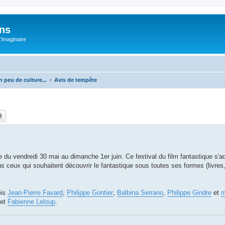
ons
L'imaginaire
n peu de culture...
Avis de tempête
e du vendredi 30 mai au dimanche 1er juin. Ce festival du film fantastique s'
 ceux qui souhaitent découvrir le fantastique sous toutes ses formes (livres
ois
Jean-Pierre Favard
,
Philippe Gontier
,
Balbina Serrano
,
Philippe Gindre
et
m
et
Fabienne Leloup
.