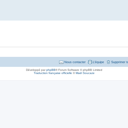
Nous contacter
L’équipe
Supprimer t
Développé par
phpBB
® Forum Software © phpBB Limited
Traduction française officielle
©
Maël Soucaze