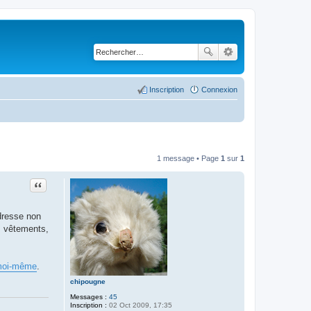
Inscription
Connexion
1 message • Page
1
sur
1
Citer
adresse non
, vêtements,
oi-même
.
chipougne
Messages :
45
Inscription :
02 Oct 2009, 17:35